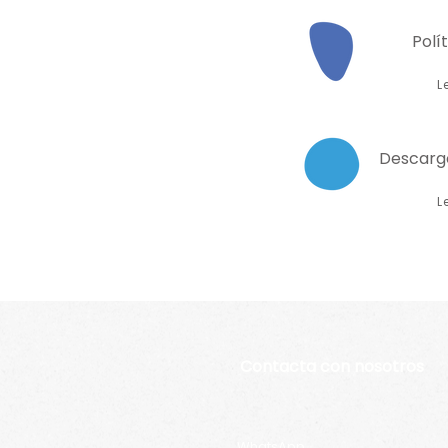
Polí
L
Descarg
L
Contacta con nosotros
WhatsApp