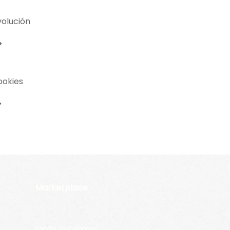
volución
ookies
Marketplace
Vender en Celebrain